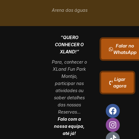
Arena das águas
“QUERO
CONHECER O
Falar no
XLAND!”
WhatsApp
Para, conhecer o
XLand Fun Park
Montijo,
Ligar
participar nas
agora
atividades ou
saber detalhes
das nossas
Reservas…
Fala com a
nossa equipa,
até já!