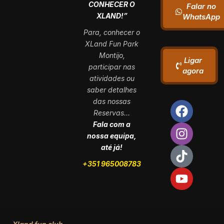
CONHECER O
Falar no
XLAND!”
WhatsApp
Para, conhecer o
XLand Fun Park
Montijo,
Ligar
participar nas
agora
atividades ou
saber detalhes
das nossas
Reservas…
Fala com a
nossa equipa,
até já!
+351 965008783