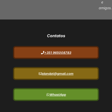
e
amigos.
Contatos
+351 965008783
xlandpt@gmail.com
WhastApp