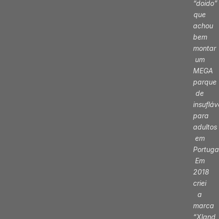
“doido”
que
achou
bem
montar
um
MEGA
parque
de
insufláv
para
adultos
em
Portuga
Em
2018
criei
a
marca
“Xland