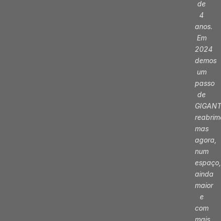
de
4
anos.
Em
2024
demos
um
passo
de
GIGANT
reabri
mas
agora,
num
espaço,
ainda
maior
e
com
mais