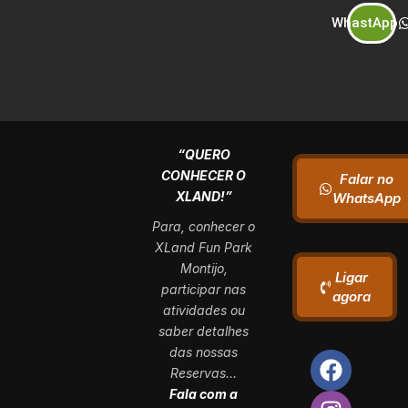
WhastApp
“QUERO
CONHECER O
Falar no
XLAND!”
WhatsApp
Para, conhecer o
XLand Fun Park
Montijo,
Ligar
participar nas
agora
atividades ou
saber detalhes
das nossas
Reservas…
Fala com a