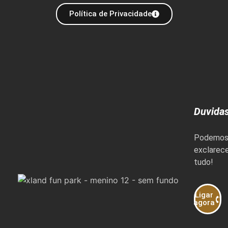
Política de Privacidade
Duvida
Podemo
exclarec
tudo!
Ligar
agora