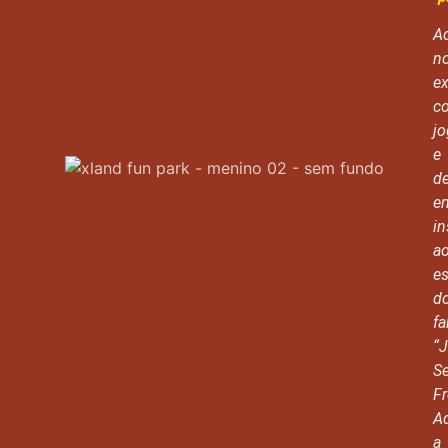
Ac
n
ex
c
j
e
de
e
in
a
es
d
f
“
S
Fr
A
a