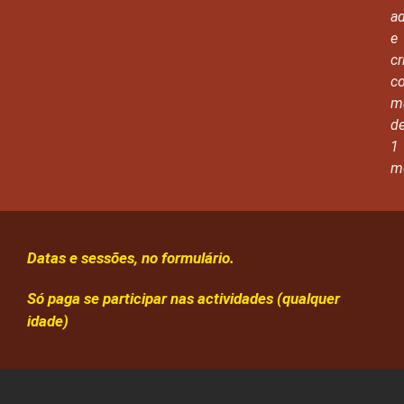
ad
e
cr
c
m
d
1
me
Datas e sessões, no formulário.
Só paga se participar nas actividades (qualquer
idade)